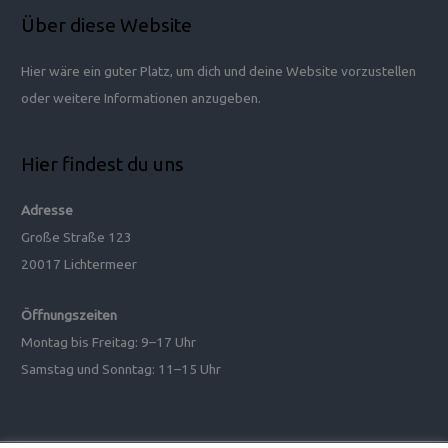
c
Über diese Website
h
e
Hier wäre ein guter Platz, um dich und deine Website vorzustellen
n
oder weitere Informationen anzugeben.
n
a
Hier findest du uns
c
h
Adresse
:
Große Straße 123
20017 Lichtermeer
Öffnungszeiten
Montag bis Freitag: 9–17 Uhr
Samstag und Sonntag: 11–15 Uhr