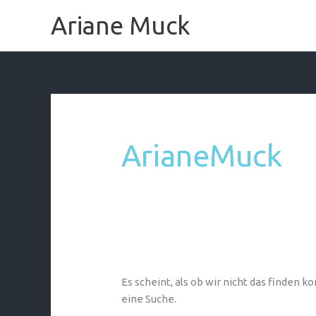
Zum
Ariane Muck
Inhalt
springen
Suchen
nach:
ArianeMuck
Es scheint, als ob wir nicht das finden 
eine Suche.