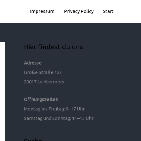
Impressum
Privacy Policy
Start
Hier findest du uns
Adresse
Große Straße 123
20017 Lichtermeer
Öffnungszeiten
Montag bis Freitag: 9–17 Uhr
Samstag und Sonntag: 11–15 Uhr