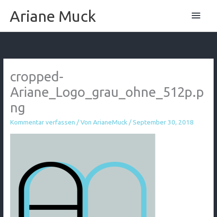
Zum
Hau
Ariane Muck
Inhalt
springen
cropped-
Ariane_Logo_grau_ohne_512p.p
ng
Kommentar verfassen
/ Von
ArianeMuck
/
September 30, 2018