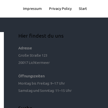
Impressum
Privacy Policy
Start
Hier findest du uns
Adresse
Große Straße 123
20017 Lichtermeer
Öffnungszeiten
Montag bis Freitag: 9–17 Uhr
Samstag und Sonntag: 11–15 Uhr