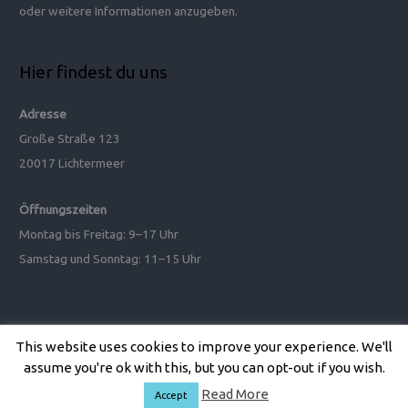
n
oder weitere Informationen anzugeben.
n
a
Hier findest du uns
c
h
Adresse
:
Große Straße 123
20017 Lichtermeer
Öffnungszeiten
Montag bis Freitag: 9–17 Uhr
Samstag und Sonntag: 11–15 Uhr
This website uses cookies to improve your experience. We'll
Copyright © 2026
Ariane Muck
| Präsentiert von
Astra WordPress-
assume you're ok with this, but you can opt-out if you wish.
Theme
Read More
Accept